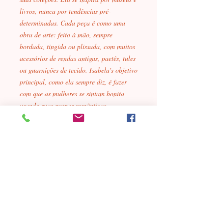
livros, nunca por tendências pré-
determinadas. Cada peça é como uma
obra de arte: feito à mão, sempre
bordada, tingida ou plissada, com muitos
acessórios de rendas antigas, paetês, tules
ou guarnições de tecido. Isabela's objetivo
principal, como ela sempre diz, é fazer
com que as mulheres se sintam bonita
usando suas roupas românticas.
*Pagamento com cartão, boleto
ou pix também pelo
Não é necessário ter cadastro