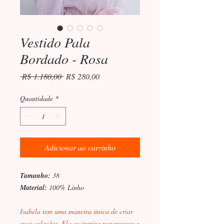
Vestido Pala
Bordado - Rosa
Preço
Preço
 R$ 1.180,00 
R$ 280,00
normal
promocional
Quantidade
*
Adicionar ao carrinho
Tamanho:
38
Material:
100% Linho
Isabela tem uma maneira única de criar
suas coleções. Ela se inspira por museus e