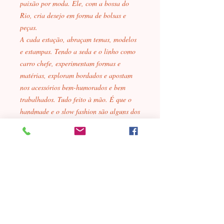
paixão por moda. Ele, com a bossa do
Rio, cria desejo em forma de bolsas e
peças.
A cada estação, abraçam temas, modelos
e estampas. Tendo a seda e o linho como
carro chefe, experimentam formas e
matérias, exploram bordados e apostam
nos acessórios bem-humorados e bem
trabalhados. Tudo feito à mão. É que o
handmade e o slow fashion são alguns dos
principais pilares da marca.
*Pagamento com cartão, boleto
ou pix também pelo
Não é necessário ter cadastro