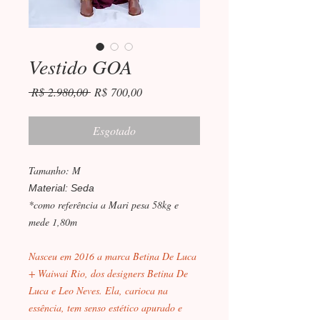
Vestido GOA
Preço
Preço
 R$ 2.980,00 
R$ 700,00
normal
promocional
Esgotado
Tamanho: M
Material: Seda
*como referência a Mari pesa 58kg e
mede 1,80m
Nasceu em 2016 a marca Betina De Luca
+ Waiwai Rio, dos designers Betina De
Luca e Leo Neves. Ela, carioca na
essência, tem senso estético apurado e