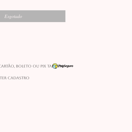
promocional
Esgotado
artão, boleto ou pix também
 ter cadastro