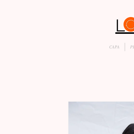
CAPA
P