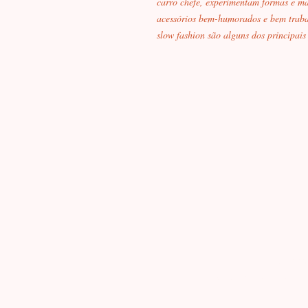
carro chefe, experimentam formas e m
acessórios bem-humorados e bem traba
slow fashion são alguns dos principais
contat
Instituto M-Sapiens Rua da Quitand