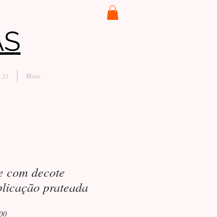
 21
More
te com decote
plicação prateada
Preço
00