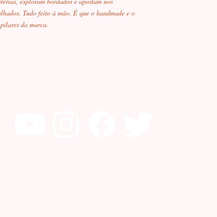
atérias, exploram bordados e apostam nos
lhados. Tudo feito à mão. É que o handmade e o
 pilares da marca.
© 2021 por Milhas pela Vida das Mulheres.
o@milhaspelavidadasmulheres.com.br
- Telefone: (21) 988
a, 86/2º andar Centro 20091-902 Rio de Janeiro RJ CNPJ 40.030.126/0001-23 O prazo estimado de e