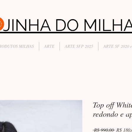
RODUTOS MILHAS
ARTE
ARTE SFP 2025
ARTE SF 2020 e
Top off Whi
redondo e a
Preço
 R$ 990,00 
R$ 180,