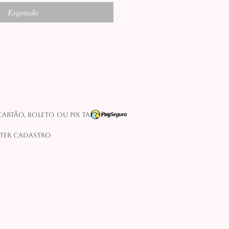
Esgotado
artão, boleto ou pix também
 ter cadastro