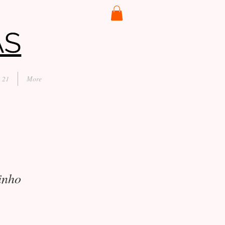
 21
More
inho