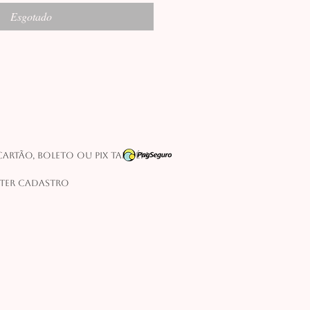
Esgotado
artão, boleto ou pix também
 ter cadastro