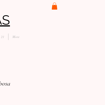
 21
More
bosa