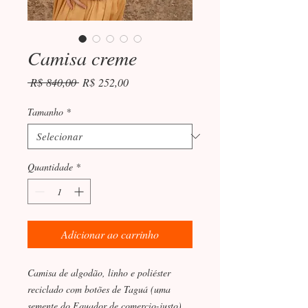
Camisa creme
Preço
Preço
 R$ 840,00 
R$ 252,00
normal
promocional
Tamanho
*
Quantidade
*
Adicionar ao carrinho
Camisa de algodão, linho e poliéster
reciclado com botões de Taguá (uma
semente do Equador de comercio-justo).