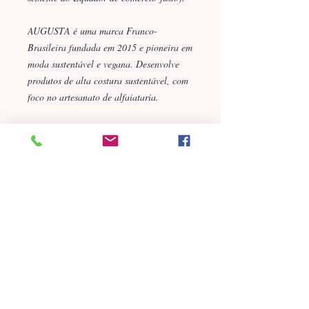
AUGUSTA é uma marca Franco-
Brasileira fundada em 2015 e pioneira em
moda sustentável e vegana. Desenvolve
produtos de alta costura sustentável, com
foco no artesanato de alfaiataria.
*Pagamento com cartão, boleto
ou pix também pelo
Não é necessário ter cadastro
contato@milhaspelavidadasmulheres.com.br
-