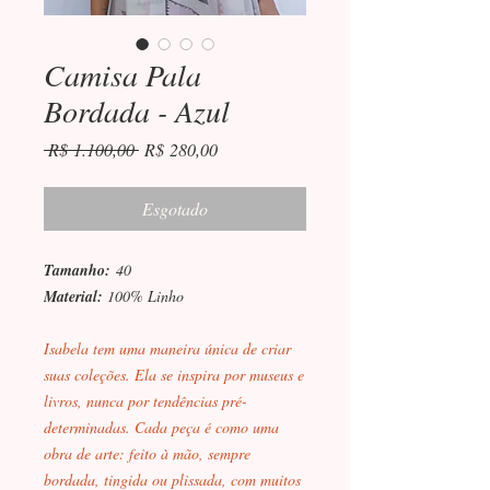
Camisa Pala
Bordada - Azul
Preço
Preço
 R$ 1.100,00 
R$ 280,00
normal
promocional
Esgotado
Tamanho:
40
Material:
100% Linho
Isabela tem uma maneira única de criar
suas coleções. Ela se inspira por museus e
livros, nunca por tendências pré-
determinadas. Cada peça é como uma
obra de arte: feito à mão, sempre
bordada, tingida ou plissada, com muitos