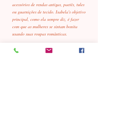
acessórios de rendas antigas, paetês, tules
ou guarnições de tecido. Isabela's objetivo
principal, como ela sempre diz, é fazer
com que as mulheres se sintam bonita
usando suas roupas românticas.
*Pagamento com cartão, boleto
ou pix também pelo
Não é necessário ter cadastro
contato@milhaspelavidadasmulheres.com.br
-
Telefone:
(21) 98855-0675
Instituto M-Sapiens Rua da Quitanda, 86/2º andar Centro
20091-902
Rio de Janeiro RJ CNPJ
40.030.126
/0001-23 O prazo estimado de