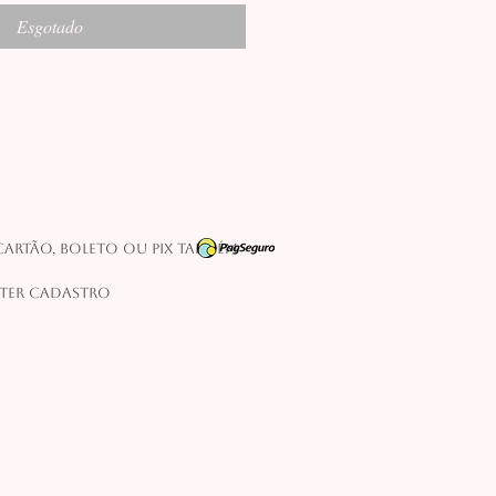
Esgotado
artão, boleto ou pix também
 ter cadastro