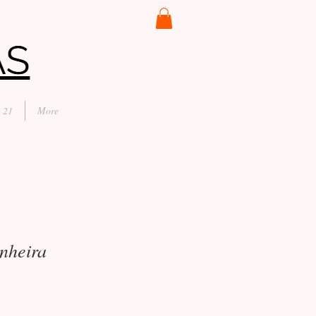
 21
More
nheira