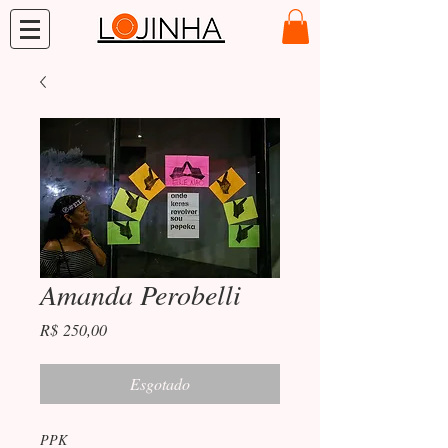
Amanda Perobelli
Preço
R$ 250,00
Esgotado
PPK