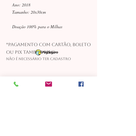
Ano: 2018
Tamanho: 20x30cm
Doação 100% para o Milhas
*Pagamento com cartão, boleto
ou pix também pelo
Não é necessário ter cadastro
contato@milhaspelavidadasmulheres.com.br
-
Telefone:
(21) 98855-0675
Instituto M-Sapiens Rua da Quitanda, 86/2º andar Centro
20091-902
Rio de Janeiro RJ CNPJ
40.030.126
/0001-23 O prazo estimado de
entrega dos itens é de até 6 semanas